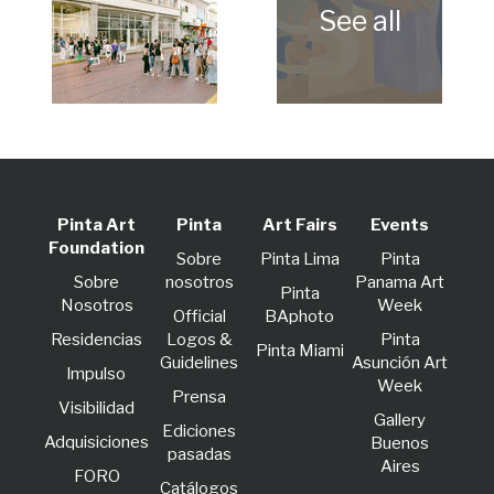
Pinta Art
Pinta
Art Fairs
Events
Foundation
Sobre
Pinta Lima
Pinta
Sobre
nosotros
Panama Art
Pinta
Nosotros
Week
Official
BAphoto
Residencias
Logos &
Pinta
Pinta Miami
Guidelines
Asunción Art
lmpulso
Week
Prensa
Visibilidad
Gallery
Ediciones
Adquisiciones
Buenos
pasadas
Aires
FORO
Catálogos