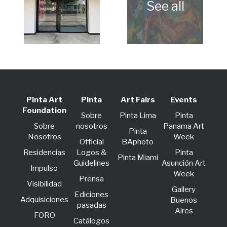
Pinta Art
Pinta
Art Fairs
Events
Foundation
Sobre
Pinta Lima
Pinta
Sobre
nosotros
Panama Art
Pinta
Nosotros
Week
Official
BAphoto
Residencias
Logos &
Pinta
Pinta Miami
Guidelines
Asunción Art
lmpulso
Week
Prensa
Visibilidad
Gallery
Ediciones
Adquisiciones
Buenos
pasadas
Aires
FORO
Catálogos