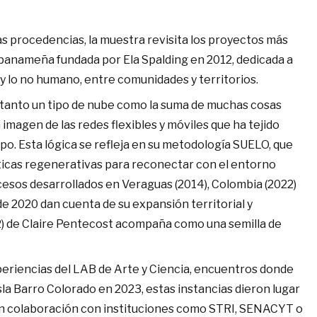
as procedencias, la muestra revisita los proyectos más
 panameña fundada por Ela Spalding en 2012, dedicada a
 y lo no humano, entre comunidades y territorios.
tanto un tipo de nube como la suma de muchas cosas
magen de las redes flexibles y móviles que ha tejido
po. Esta lógica se refleja en su metodología SUELO, que
cticas regenerativas para reconectar con el entorno
ocesos desarrollados en Veraguas (2014), Colombia (2022)
e 2020 dan cuenta de su expansión territorial y
12) de Claire Pentecost acompaña como una semilla de
riencias del LAB de Arte y Ciencia, encuentros donde
sla Barro Colorado en 2023, estas instancias dieron lugar
l, en colaboración con instituciones como STRI, SENACYT o