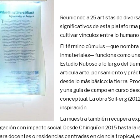
Reuniendo a 25 artistas de divers
significativos de esta plataforma
cultivar vínculos entre lo humano
El término cúmulus —que nombra 
inmateriales— funciona como una i
Estudio Nuboso a lo largo del tiem
articula arte, pensamiento y prá
desde lo más básico: la tierra. Pr
y una guía de campo en curso desd
conceptual. La obra Soil-erg (20
inspiración.
La muestra también recupera expe
gación con impacto social. Desde Chiriquí en 2015 hasta la i
os para docentes o residencias centradas en ciencia tropica