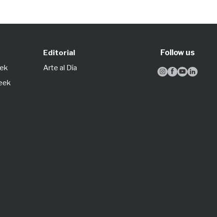
Follow us
Editorial
eek
Arte al Día




Week