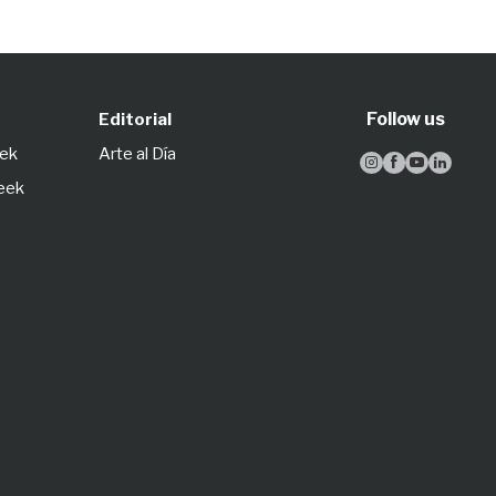
Follow us
Editorial
eek
Arte al Día




Week