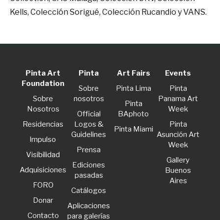
Kells, Colección Sorigué, Colección Rucandio y VANS.
Pinta Art
Pinta
Art Fairs
Events
Foundation
Sobre
Pinta Lima
Pinta
Sobre
nosotros
Panama Art
Pinta
Nosotros
Week
Official
BAphoto
Residencias
Logos &
Pinta
Pinta Miami
Guidelines
Asunción Art
lmpulso
Week
Prensa
Visibilidad
Gallery
Ediciones
Adquisiciones
Buenos
pasadas
Aires
FORO
Catálogos
Donar
Aplicaciones
Contacto
para galerías