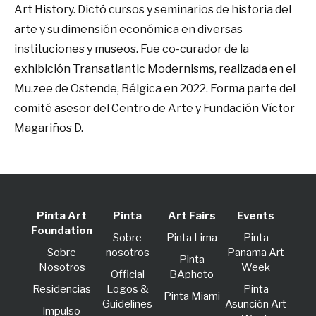
Art History. Dictó cursos y seminarios de historia del
arte y su dimensión económica en diversas
instituciones y museos. Fue co-curador de la
exhibición Transatlantic Modernisms, realizada en el
Mu.zee de Ostende, Bélgica en 2022. Forma parte del
comité asesor del Centro de Arte y Fundación Víctor
Magariños D.
Pinta Art
Pinta
Art Fairs
Events
Foundation
Sobre
Pinta Lima
Pinta
Sobre
nosotros
Panama Art
Pinta
Nosotros
Week
Official
BAphoto
Residencias
Logos &
Pinta
Pinta Miami
Guidelines
Asunción Art
lmpulso