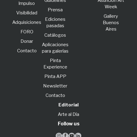
Guidelines
Asunción Art
lmpulso
Week
Prensa
Visibilidad
Gallery
Ediciones
Adquisiciones
Buenos
pasadas
Aires
FORO
Catálogos
Donar
Aplicaciones
Contacto
para galerías
Pinta
Experience
Pinta APP
Newsletter
Contacto
Editorial
Arte al Día
Follow us



