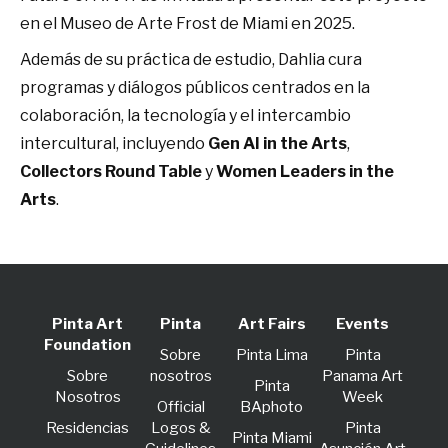
en el Museo de Arte Frost de Miami en 2025.
Además de su práctica de estudio, Dahlia cura
programas y diálogos públicos centrados en la
colaboración, la tecnología y el intercambio
intercultural, incluyendo
Gen AI in the Arts
,
Collectors Round Table
y
Women Leaders in the
Arts
.
Pinta Art
Pinta
Art Fairs
Events
Foundation
Sobre
Pinta Lima
Pinta
Sobre
nosotros
Panama Art
Pinta
Nosotros
Week
Official
BAphoto
Residencias
Logos &
Pinta
Pinta Miami