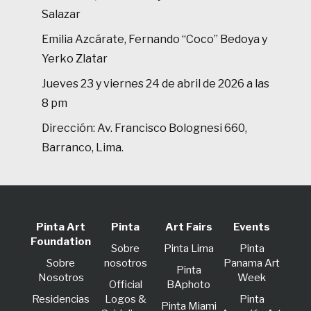
Salazar
Emilia Azcárate, Fernando “Coco” Bedoya y
Yerko Zlatar
Jueves 23 y viernes 24 de abril de 2026 a las
8 pm
Dirección: Av. Francisco Bolognesi 660,
Barranco, Lima.
Pinta Art
Pinta
Art Fairs
Events
Foundation
Sobre
Pinta Lima
Pinta
Sobre
nosotros
Panama Art
Pinta
Nosotros
Week
Official
BAphoto
Residencias
Logos &
Pinta
Pinta Miami