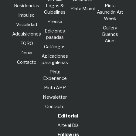
Residencias
Logos &
Pinta
Pinta Miami
Guidelines
Asunción Art
lmpulso
Week
Prensa
Visibilidad
Gallery
Ediciones
Adquisiciones
Buenos
pasadas
Aires
FORO
Catálogos
Donar
Aplicaciones
Contacto
para galerías
Pinta
Experience
Pinta APP
Newsletter
Contacto
Editorial
Arte al Día
Follow us