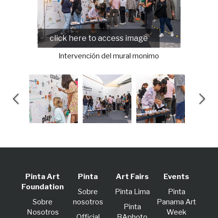
click here to access image
Intervención del mural monimo
Pinta Art
Pinta
Art Fairs
Events
Foundation
Sobre
Pinta Lima
Pinta
Sobre
nosotros
Panama Art
Pinta
Nosotros
Week
Official
BAphoto