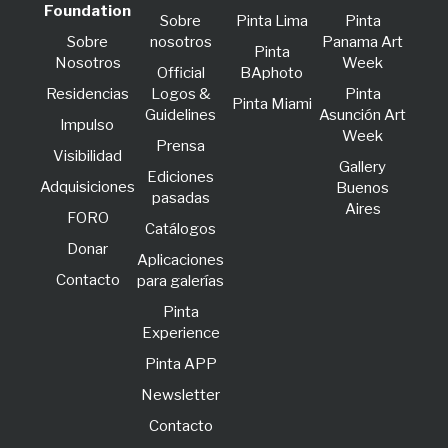
Foundation
Sobre
Pinta Lima
Pinta
Sobre
nosotros
Panama Art
Pinta
Nosotros
Week
Official
BAphoto
Residencias
Logos &
Pinta
Pinta Miami
Guidelines
Asunción Art
lmpulso
Week
Prensa
Visibilidad
Gallery
Ediciones
Adquisiciones
Buenos
pasadas
Aires
FORO
Catálogos
Donar
Aplicaciones
Contacto
para galerías
Pinta
Experience
Pinta APP
Newsletter
Contacto