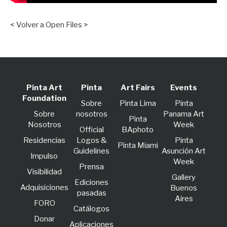
< Volver a Open Files >
Pinta Art
Pinta
Art Fairs
Events
Foundation
Sobre
Pinta Lima
Pinta
Sobre
nosotros
Panama Art
Pinta
Nosotros
Week
Official
BAphoto
Residencias
Logos &
Pinta
Pinta Miami
Guidelines
Asunción Art
lmpulso
Week
Prensa
Visibilidad
Gallery
Ediciones
Adquisiciones
Buenos
pasadas
Aires
FORO
Catálogos
Donar
Aplicaciones