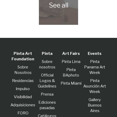
Pinta Art
Pinta
Art Fairs
Events
Foundation
Sobre
Pinta Lima
Pinta
Sobre
nosotros
Panama Art
Pinta
Nosotros
Week
Official
BAphoto
Residencias
Logos &
Pinta
Pinta Miami
Guidelines
Asunción Art
lmpulso
Week
Prensa
Visibilidad
Gallery
Ediciones
Adquisiciones
Buenos
pasadas
Aires
FORO
Catálogos