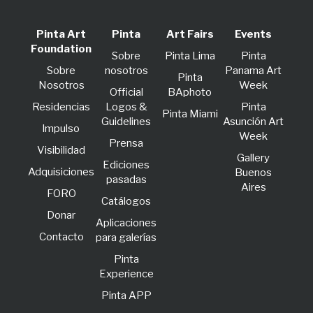
Pinta Art
Pinta
Art Fairs
Events
Foundation
Sobre
Pinta Lima
Pinta
Sobre
nosotros
Panama Art
Pinta
Nosotros
Week
Official
BAphoto
Residencias
Logos &
Pinta
Pinta Miami
Guidelines
Asunción Art
lmpulso
Week
Prensa
Visibilidad
Gallery
Ediciones
Adquisiciones
Buenos
pasadas
Aires
FORO
Catálogos
Donar
Aplicaciones
Contacto
para galerías
Pinta
Experience
Pinta APP