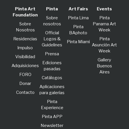
Pinta Art
Pinta
Art Fairs
Events
Foundation
Sobre
Pinta Lima
Pinta
Sobre
nosotros
Panama Art
Pinta
Nosotros
Week
Official
BAphoto
Residencias
Logos &
Pinta
Pinta Miami
Guidelines
Asunción Art
lmpulso
Week
Prensa
Visibilidad
Gallery
Ediciones
Adquisiciones
Buenos
pasadas
Aires
FORO
Catálogos
Donar
Aplicaciones
Contacto
para galerías
Pinta
Experience
Pinta APP
Newsletter