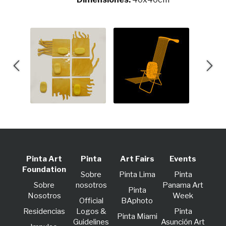
Pinta Art
Pinta
Art Fairs
Events
Foundation
Sobre
Pinta Lima
Pinta
Sobre
nosotros
Panama Art
Pinta
Nosotros
Week
Official
BAphoto
Residencias
Logos &
Pinta
Pinta Miami
Guidelines
Asunción Art