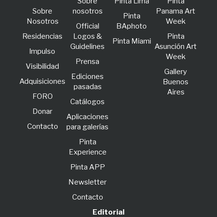
Sobre
Pinta Lima
Pinta
Sobre
nosotros
Panama Art
Pinta
Nosotros
Week
Official
BAphoto
Residencias
Logos &
Pinta
Pinta Miami
Guidelines
Asunción Art
lmpulso
Week
Prensa
Visibilidad
Gallery
Ediciones
Adquisiciones
Buenos
pasadas
Aires
FORO
Catálogos
Donar
Aplicaciones
Contacto
para galerías
Pinta
Experience
Pinta APP
Newsletter
Contacto
Editorial