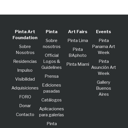
Pinta Art
Pinta
Art Fairs
Events
Foundation
Sobre
Pinta Lima
Pinta
Sobre
nosotros
Panama Art
Pinta
Nosotros
Week
Official
BAphoto
Residencias
Logos &
Pinta
Pinta Miami
Guidelines
Asunción Art
lmpulso
Week
Prensa
Visibilidad
Gallery
Ediciones
Adquisiciones
Buenos
pasadas
Aires
FORO
Catálogos
Donar
Aplicaciones
Contacto
para galerías
Pinta