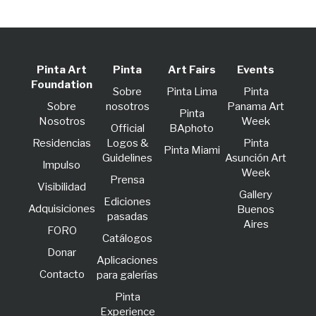
Pinta Art
Pinta
Art Fairs
Events
Foundation
Sobre
Pinta Lima
Pinta
Sobre
nosotros
Panama Art
Pinta
Nosotros
Week
Official
BAphoto
Residencias
Logos &
Pinta
Pinta Miami
Guidelines
Asunción Art
lmpulso
Week
Prensa
Visibilidad
Gallery
Ediciones
Adquisiciones
Buenos
pasadas
Aires
FORO
Catálogos
Donar
Aplicaciones
Contacto
para galerías
Pinta
Experience